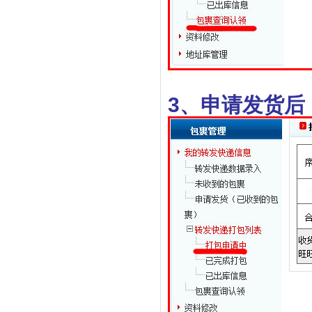
3、申请发货后