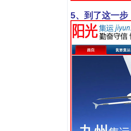
5、到了这一步