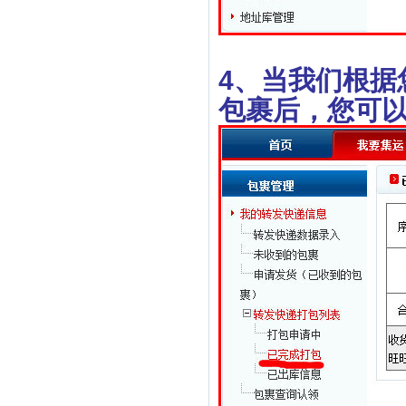
4、当我们根据
包裹后，您可以