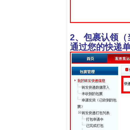
2、包裹认领（
通过您的快递